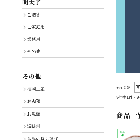
明太子
覧
ご贈答
ご家庭用
業務用
その他
その他
表示切替：
福岡土産
9件中1件～
お肉類
商品一
お魚類
調味料
常温の持ち運び