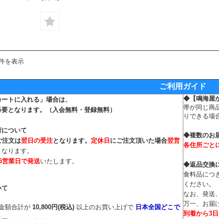
9件を表示
ご利用ガイド
◆
【鳴海屋
カートに入れる」場合は、
帯が同じ商
必要となります。
（入会無料・登録無料）
りできる場
荷について
◆複数のお
ご注文は
翌日の受注
となります。
定休日
にご注文頂いた場合
翌営
各住所ごと
となります。
～5営業日で発送
いたします。
◆返品交換
食料品につ
ください。
いて
なお、発送
万一、お届
文金額合計が
10,800円(税込)
以上のお買い上げで
日本全国どこで
到着から3