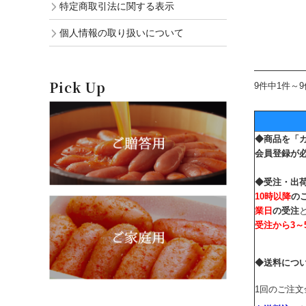
特定商取引法に関する表示
個人情報の取り扱いについて
Pick Up
9件中1件～
◆商品を「
会員登録
が
◆受注・出
10時以降
の
業日
の受注
受注から
3
◆送料につ
1回のご注