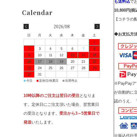
も送料込
で
10,800円(税
【コチラの
2026/08
◆お支払方
日
月
火
水
木
金
土
1
2
3
4
5
6
7
8
9
10
11
12
13
14
15
16
17
18
19
20
21
22
23
24
25
26
27
28
29
30
31
■
■
■
今日
定休日/休業日
出荷停止
※PayPa
が自動的に立
10時以降のご注文は翌日の受注
となりま
認のうえ、
す。定休日にご注文頂いた場合、翌営業日
の受注となります。
受注から3～5営業日で
発送
いたします。
※振込代行