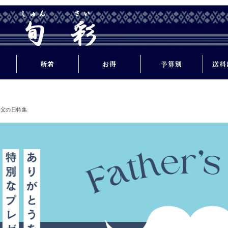
新着
お得
予算別
送料
家計を応援
1,000円未満
SALE
父の日特集
土産
1,000円～
Happy SALE
2,000円未満
送料込
2,000円～
3,000円未満
3,000円～
4,000円未満
4,000円～
品一
5,000円未満