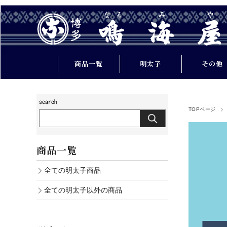
商品一覧
明太子
その他
ご贈答
たらこ
TOPページ
ご家庭用
常温の福岡
業務用
お肉類
商品一覧
その他
お魚類
全ての明太子商品
明太子の商品一
調味料
全ての明太子以外の商品
覧
飲料水
その他の商