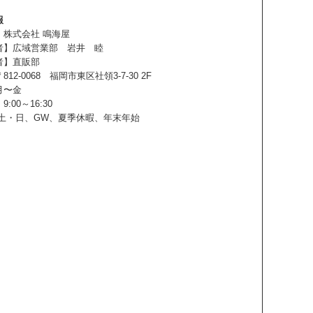
報
】株式会社 鳴海屋
者】広域営業部 岩井 睦
者】直販部
12-0068 福岡市東区社領3-7-30 2F
月〜金
:00～16:30
土
・
日、GW、夏季休暇、年末年始