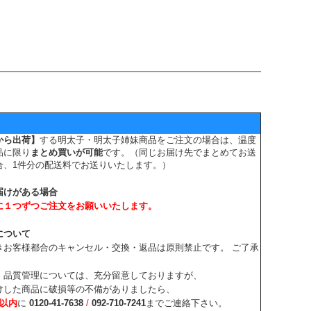
から出荷】
する明太子・明太子姉妹商品をご注文の場合は、
温度
品に限り
まとめ買いが可能
です。（同じお届け先でまとめてお送
合、1件分の配送料でお送りいたします。）
届けがある場合
に１つずつご注文をお願いいたします。
について
きお客様都合のキャンセル・交換・返品は原則禁止です。 ご了承
、品質管理については、充分留意しておりますが、
けした商品に破損等の不備がありましたら、
日以内
に
0120-41-7638
/
092-710-7241
までご連絡下さい。