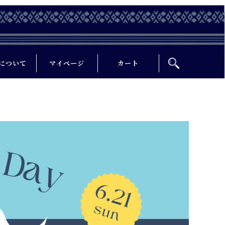
について
マイページ
カート