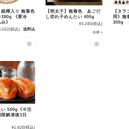
紙樽入り 無着色
【明太子】無着色 あごだ
【タラ
380g 《要冷
し切れ子めんたい 400g
用》無
込み》
300g
¥3,240
(税込)
5,022
(税込)
送料込
在庫 ○
い 500g《※注
期限解凍後3日
¥1,620
(税込)