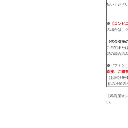
払いくださ
※
【コンビ
の場合は、ク
《代金引換
ご自宅または
能の場合の
※ギフトと
直接、ご贈
（お届け先
他の決済方
【鳴海屋オン
い。