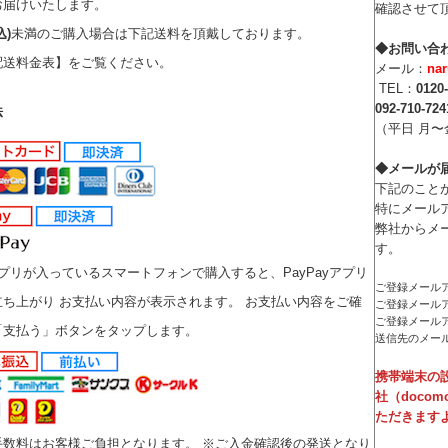
お届けいたします。
確認させて
込)
未満のご購入場合は下記送料を頂戴しております。
◆お問い合
配送料金表】をご覧ください。
メール：
na
TEL：
0120
092-710-724
法
（平日 月〜金
◆メールが
下記のこと
特にメール
弊社からメ
す。
yアプリが入っているスマートフォンで購入すると、PayPayアプリ
ご登録メール
ち上がり お支払い内容が表示されます。 お支払い内容をご確
ご登録メール
ご登録メール
「支払う」ボタンをタップします。
送信先のメー
携帯端末の
社（doco
ただきます
手数料はお客様ご負担となります。 ※ご入金確認後の発送となり