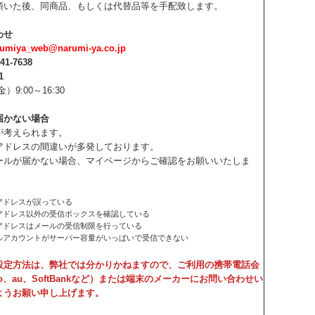
頂いた後、同商品、もしくは代替品等を手配致します。
わせ
rumiya_web@narumi-ya.co.jp
-41-7638
1
）9:00～16:30
届かない場合
が考えられます。
アドレスの間違いが多発しております。
ールが届かない場合、マイページからご確認をお願いいたしま
アドレスが誤っている
アドレス以外の受信ボックスを確認している
アドレスはメールの受信制限を行っている
ルアカウントがサーバー容量がいっぱいで受信できない
設定方法は、弊社では分かりかねますので、ご利用の携帯電話会
mo、au、SoftBankなど）または端末のメーカーにお問い合わせい
ようお願い申し上げます。