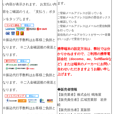
ます。
い内容が表示されます。 お支払い内
容をご確認のうえ、「支払う」ボタ
ご登録メールアドレスが誤っている
ご登録メールアドレス以外の受信ボックス
ンをタップします。
を確認している
ご登録メールアドレスはメールの受信制限
を行っている
送信先のメールアカウントがサーバー容量
がいっぱいで受信できない
※振込代行手数料はお客様ご負担と
なります。 ※ご入金確認後の発送と
携帯端末の設定方法は、弊社では分
かりかねますので、ご利用の携帯電
なります。
話会社（docomo、au、SoftBankな
ど）または端末のメーカーにお問い
合わせいただきますようお願い申し
上げます。
※振込代行手数料はお客様ご負担と
なります。 ※ご入金確認後の発送と
◆販売者情報
なります。
【販売業者】株式会社 鳴海屋
【販売責任者】広域営業部 岩井
睦
※振込代行手数料はお客様ご負担と
【販売担当者】直販部