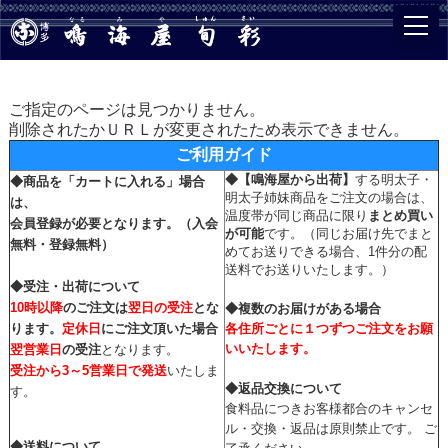
ご指定のページは見つかりません。
削除されたかＵＲＬが変更されたため表示できません。
ご利用ガイド
◆
【鳴海屋から出荷】
する明太子・
◆商品を「カートに入れる」場合
明太子姉妹商品をご注文の場合は、
は、
温度帯が同じ商品に限り
まとめ買い
会員登録
が必要となります。
（入会
が可能
です。（同じお届け先でまと
無料・登録無料）
めてお送りできる場合、1件分の配
送料でお送りいたします。）
◆受注・出荷について
10時以降
のご注文は
翌日の受注
とな
◆複数のお届けがある場合
ります。
定休日
にご注文頂いた場合
各住所ごとに１つずつご注文をお願
いいたします。
翌営業日
の受注
となります。
受注から
3～5営業日で発送
いたしま
◆返品交換について
す。
食料品につきお客様都合のキャンセ
ル・交換・返品は原則禁止です。 ご
◆送料について