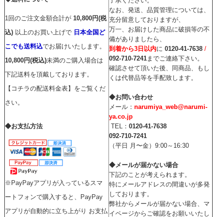
了承ください。
なお、発送、品質管理については、
1回のご注文金額合計が
10,800円(税
充分留意しておりますが、
万一、お届けした商品に破損等の不
込)
以上のお買い上げで
日本全国ど
備がありましたら、
こでも送料込
でお届けいたします。
到着から3日以内
に
0120-41-7638
/
092-710-7241
までご連絡下さい。
10,800円(税込)
未満のご購入場合は
確認させて頂いた後、同商品、もし
下記送料を頂戴しております。
くは代替品等を手配致します。
【コチラの配送料金表】をご覧くだ
◆お問い合わせ
さい。
メール：
narumiya_web@narumi-
ya.co.jp
◆お支払方法
TEL：
0120-41-7638
092-710-7241
（平日 月〜金）9:00～16:30
◆メールが届かない場合
下記のことが考えられます。
※PayPayアプリが入っているスマ
特にメールアドレスの間違いが多発
しております。
ートフォンで購入すると、PayPay
弊社からメールが届かない場合、マ
アプリが自動的に立ち上がり お支払
イページからご確認をお願いいたし