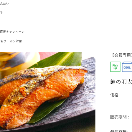
んたい
5,000円以上
子
応援キャンペーン
福箱クーポン対象
【会員専用
鮭の明太
価格:
販売期間：
包装有無: