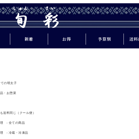
新着
お得
予算別
送料
家計を応援
1,000円未満
SALE
土産
1,000円～
Happy SALE
2,000円未満
全ての明太子
送料込
2,000円～
品・お惣菜
3,000円未満
3,000円～
も送料同じ（クール便）
4,000円未満
理 - 全ての商品
4,000円～
理 - 冷蔵・冷凍品
品一
5,000円未満