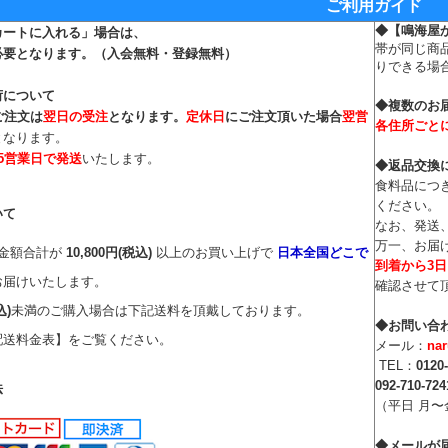
ご利用ガイド
◆
【鳴海屋
カートに入れる」場合は、
帯が同じ商
必要となります。
（入会無料・登録無料）
りできる場
荷について
◆複数のお
ご注文は
翌日の受注
となります。
定休日
にご注文頂いた場合
翌営
各住所ごと
となります。
～5営業日で発送
いたします。
◆返品交換
食料品につ
ください。
いて
なお、発送
万一、お届
文金額合計が
10,800円(税込)
以上のお買い上げで
日本全国どこで
到着から3
お届けいたします。
確認させて
込)
未満のご購入場合は下記送料を頂戴しております。
◆お問い合
配送料金表】をご覧ください。
メール：
na
TEL：
0120
092-710-724
法
（平日 月〜金
◆メールが