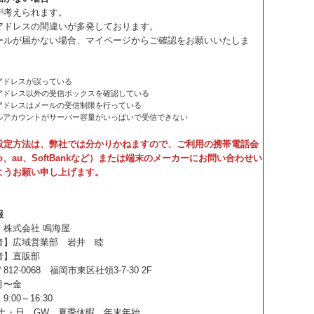
が考えられます。
アドレスの間違いが多発しております。
ールが届かない場合、マイページからご確認をお願いいたしま
アドレスが誤っている
アドレス以外の受信ボックスを確認している
アドレスはメールの受信制限を行っている
ルアカウントがサーバー容量がいっぱいで受信できない
設定方法は、弊社では分かりかねますので、ご利用の携帯電話会
mo、au、SoftBankなど）または端末のメーカーにお問い合わせい
ようお願い申し上げます。
報
】株式会社 鳴海屋
者】広域営業部 岩井 睦
者】直販部
12-0068 福岡市東区社領3-7-30 2F
月〜金
:00～16:30
土
・
日、GW、夏季休暇、年末年始