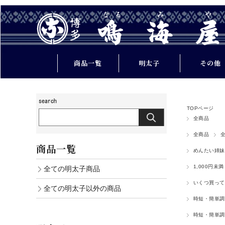
商品一覧
明太子
その他
ご贈答
たらこ
TOPページ
ご家庭用
常温の福岡
全商品
業務用
お肉類
全商品
商品一覧
めんたい姉妹
その他
お魚類
1,000円未満
全ての明太子商品
明太子の商品一
調味料
いくつ買って
全ての明太子以外の商品
覧
飲料水
時短・簡単調
時短・簡単調
その他の商