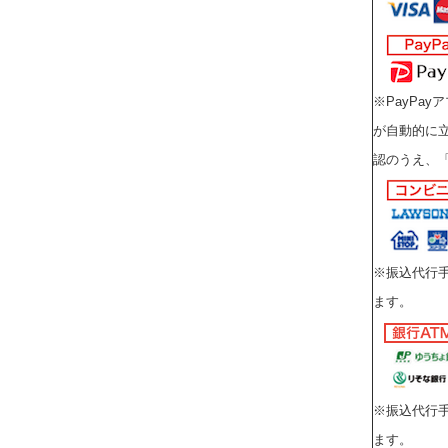
※PayPa
が自動的に立
認のうえ、
※振込代行
ます。
※振込代行
ます。