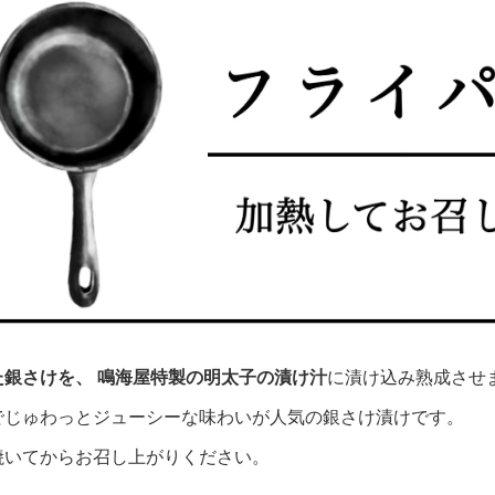
た銀さけを、 鳴海屋特製の明太子の漬け汁
に漬け込み熟成させ
でじゅわっとジューシーな味わいが人気の銀さけ漬けです。
焼いてからお召し上がりください。