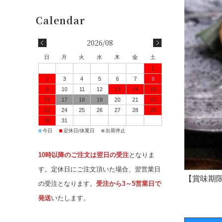
2026/08
日
月
火
水
木
金
土
1
2
3
4
5
6
7
8
9
10
11
12
13
14
15
16
17
18
19
20
21
22
23
24
25
26
27
28
29
30
31
■
■
■
今日
定休日/休業日
出荷停止
10時以降のご注文は翌日の受注
となりま
す。定休日にご注文頂いた場合、翌営業日
【賞味期
の受注となります。
受注から3～5営業日で
発送
いたします。