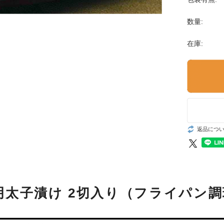
数量:
在庫:
返品につ
明太子漬け 2切入り（フライパン調