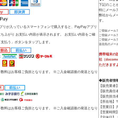
下記のこと
特にメール
弊社からメ
す。
yアプリが入っているスマートフォンで購入すると、PayPayアプリ
ご登録メール
ち上がり お支払い内容が表示されます。 お支払い内容をご確
ご登録メール
ご登録メール
「支払う」ボタンをタップします。
送信先のメー
携帯端末の
社（doco
ただきます
手数料はお客様ご負担となります。 ※ご入金確認後の発送となり
◆販売者情
【販売業者
【販売責任
【販売担当
【所在地】〒8
【営業日】
手数料はお客様ご負担となります。 ※ご入金確認後の発送となり
【営業時間】9
【定休日】 