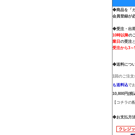
◆商品を「
会員登録
が
◆受注・出
10時以降
の
業日
の受注
受注から
3
◆送料につ
1回のご注
も送料込
で
10,800円(税
【コチラの
◆お支払方