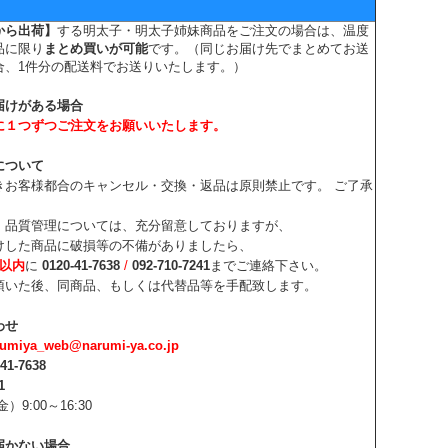
から出荷】
する明太子・明太子姉妹商品をご注文の場合は、
温度
品に限り
まとめ買いが可能
です。（同じお届け先でまとめてお送
合、1件分の配送料でお送りいたします。）
届けがある場合
に１つずつご注文をお願いいたします。
について
きお客様都合のキャンセル・交換・返品は原則禁止です。 ご了承
、品質管理については、充分留意しておりますが、
けした商品に破損等の不備がありましたら、
日以内
に
0120-41-7638
/
092-710-7241
までご連絡下さい。
頂いた後、同商品、もしくは代替品等を手配致します。
わせ
rumiya_web@narumi-ya.co.jp
-41-7638
1
）9:00～16:30
届かない場合