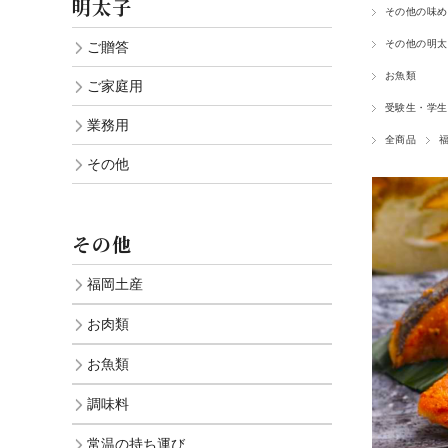
明太子
その他の味め
覧
その他の明太
ご贈答
お魚類
ご家庭用
受験生・学生
業務用
全商品
その他
その他
福岡土産
お肉類
お魚類
調味料
常温の持ち運び