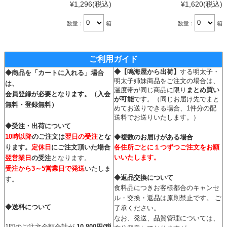
¥1,296
(税込)
¥1,620
(税込)
数量：
箱
数量：
箱
ご利用ガイド
◆
【鳴海屋から出荷】
する明太子・
◆商品を「カートに入れる」場合
明太子姉妹商品をご注文の場合は、
は、
温度帯が同じ商品に限り
まとめ買い
会員登録
が必要となります。
（入会
が可能
です。（同じお届け先でまと
無料・登録無料）
めてお送りできる場合、1件分の配
送料でお送りいたします。）
◆受注・出荷について
10時以降
のご注文は
翌日の受注
とな
◆複数のお届けがある場合
ります。
定休日
にご注文頂いた場合
各住所ごとに１つずつご注文をお願
いいたします。
翌営業日
の受注
となります。
受注から
3～5営業日で発送
いたしま
◆返品交換について
す。
食料品につきお客様都合のキャンセ
ル・交換・返品は原則禁止です。 ご
◆送料について
了承ください。
なお、発送、品質管理については、
1回のご注文金額合計が
10,800円(税