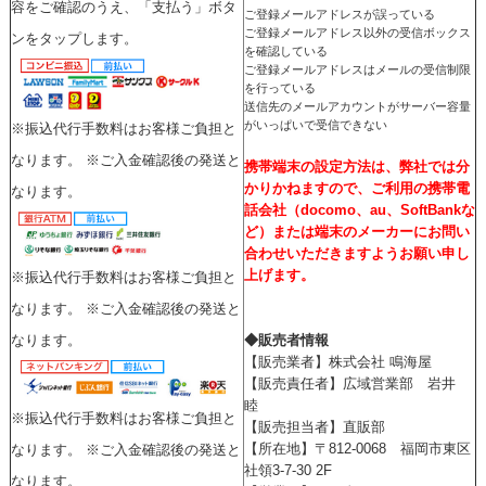
容をご確認のうえ、「支払う」ボタ
ご登録メールアドレスが誤っている
ご登録メールアドレス以外の受信ボックス
ンをタップします。
を確認している
ご登録メールアドレスはメールの受信制限
を行っている
送信先のメールアカウントがサーバー容量
がいっぱいで受信できない
※振込代行手数料はお客様ご負担と
なります。 ※ご入金確認後の発送と
携帯端末の設定方法は、弊社では分
かりかねますので、ご利用の携帯電
なります。
話会社（docomo、au、SoftBankな
ど）または端末のメーカーにお問い
合わせいただきますようお願い申し
上げます。
※振込代行手数料はお客様ご負担と
なります。 ※ご入金確認後の発送と
◆販売者情報
なります。
【販売業者】株式会社 鳴海屋
【販売責任者】広域営業部 岩井
睦
※振込代行手数料はお客様ご負担と
【販売担当者】直販部
【所在地】〒812-0068 福岡市東区
なります。 ※ご入金確認後の発送と
社領3-7-30 2F
なります。