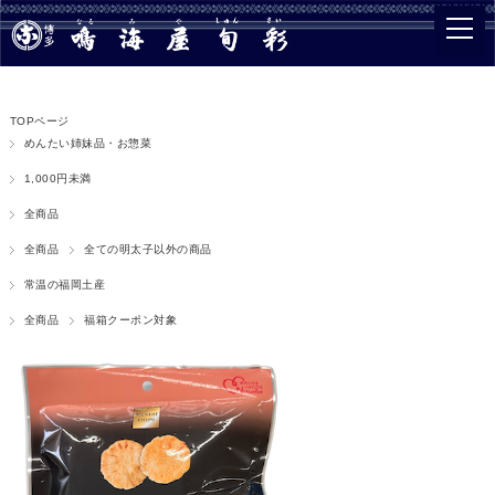
TOPページ
めんたい姉妹品・お惣菜
1,000円未満
全商品
全商品
全ての明太子以外の商品
常温の福岡土産
全商品
福箱クーポン対象