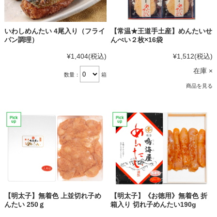
いわしめんたい 4尾入り（フライ
【常温★王道手土産】めんたいせ
パン調理）
んべい２枚×16袋
¥1,404
(税込)
¥1,512
(税込)
在庫 ×
数量：
箱
商品を見る
【明太子】無着色 上並切れ子め
【明太子】《お徳用》無着色 折
んたい 250ｇ
箱入り 切れ子めんたい190g