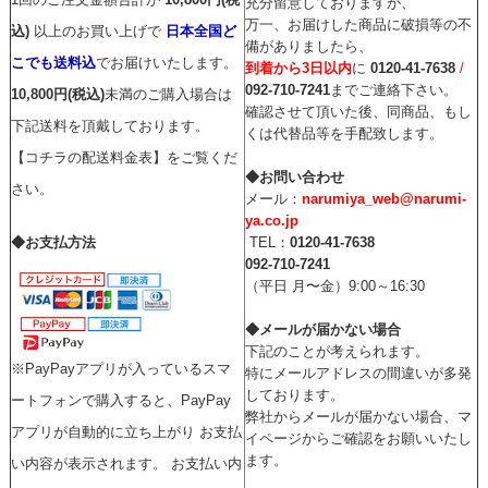
充分留意しておりますが、
万一、お届けした商品に破損等の不
込)
以上のお買い上げで
日本全国ど
備がありましたら、
こでも送料込
でお届けいたします。
到着から3日以内
に
0120-41-7638
/
092-710-7241
までご連絡下さい。
10,800円(税込)
未満のご購入場合は
確認させて頂いた後、同商品、もし
下記送料を頂戴しております。
くは代替品等を手配致します。
【コチラの配送料金表】をご覧くだ
◆お問い合わせ
さい。
メール：
narumiya_web@narumi-
ya.co.jp
◆お支払方法
TEL：
0120-41-7638
092-710-7241
（平日 月〜金）9:00～16:30
◆メールが届かない場合
下記のことが考えられます。
※PayPayアプリが入っているスマ
特にメールアドレスの間違いが多発
しております。
ートフォンで購入すると、PayPay
弊社からメールが届かない場合、マ
アプリが自動的に立ち上がり お支払
イページからご確認をお願いいたし
ます。
い内容が表示されます。 お支払い内